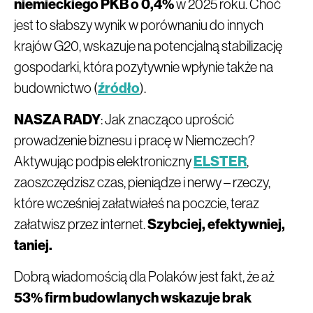
niemieckiego PKB o 0,4%
w 2025 roku. Choć
jest to słabszy wynik w porównaniu do innych
krajów G20, wskazuje na potencjalną stabilizację
gospodarki, która pozytywnie wpłynie także na
budownictwo (
źródło
).
NASZA RADY
: Jak znacząco uprościć
prowadzenie biznesu i pracę w Niemczech?
Aktywując podpis elektroniczny
ELSTER
,
zaoszczędzisz czas, pieniądze i nerwy – rzeczy,
które wcześniej załatwiałeś na poczcie, teraz
załatwisz przez internet.
Szybciej, efektywniej,
taniej.
Dobrą wiadomością dla Polaków jest fakt, że aż
53% firm budowlanych wskazuje brak