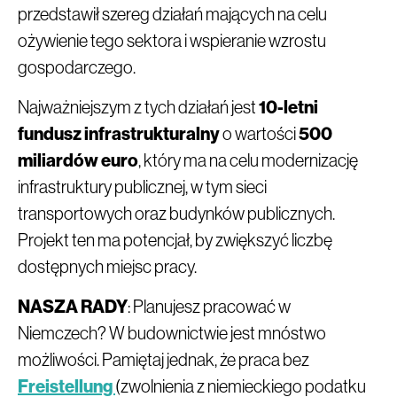
przedstawił szereg działań mających na celu
ożywienie tego sektora i wspieranie wzrostu
gospodarczego.
Najważniejszym z tych działań jest
10-letni
fundusz infrastrukturalny
o wartości
500
miliardów euro
, który ma na celu modernizację
infrastruktury publicznej, w tym sieci
transportowych oraz budynków publicznych.
Projekt ten ma potencjał, by zwiększyć liczbę
dostępnych miejsc pracy.
NASZA RADY
: Planujesz pracować w
Niemczech? W budownictwie jest mnóstwo
możliwości. Pamiętaj jednak, że praca bez
Freistellung
(zwolnienia z niemieckiego podatku