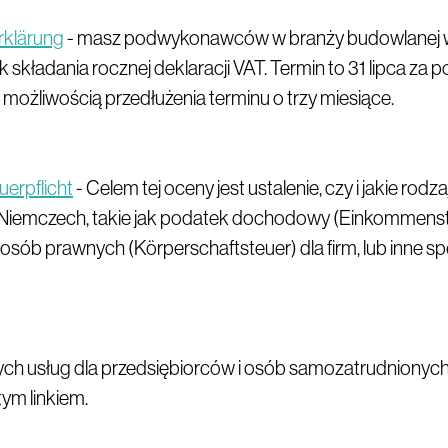
rklärung
- masz podwykonawców w branży budowlanej 
składania rocznej deklaracji VAT. Termin to 31 lipca za p
 możliwością przedłużenia terminu o trzy miesiące.
uerpflicht
- Celem tej oceny jest ustalenie, czy i jakie rod
w Niemczech, takie jak podatek dochodowy (Einkommens
ób prawnych (Körperschaftsteuer) dla firm, lub inne sp
zych usług dla przedsiębiorców i osób samozatrudniony
tym linkiem.