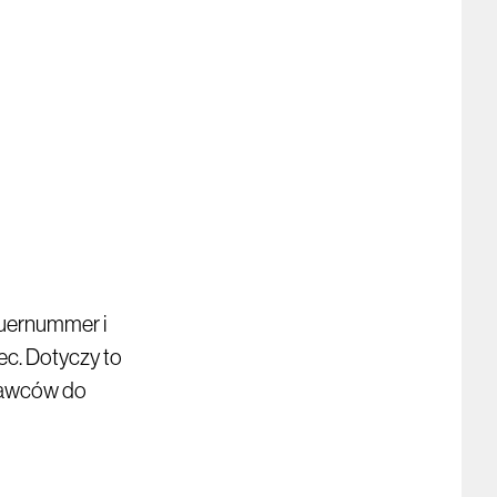
euernummer i
ec. Dotyczy to
stawców do