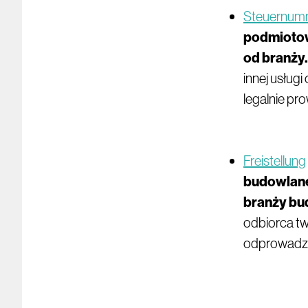
Steuernum
podmiotow
od branży.
innej usług
legalnie pr
Freistellung
budowlane
branży bu
odbiorca tw
odprowadzić