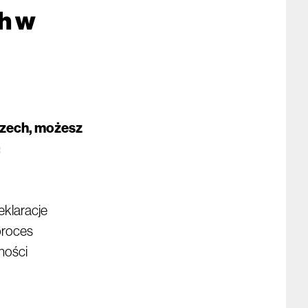
h w
czech, możesz
:
eklaracje
proces
lności