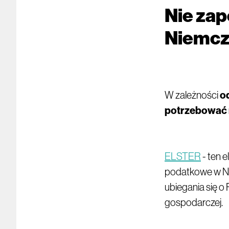
Nie zap
Niemc
W zależności
o
potrzebować 
ELSTER
- ten e
podatkowe w Ni
ubiegania się o 
gospodarczej.