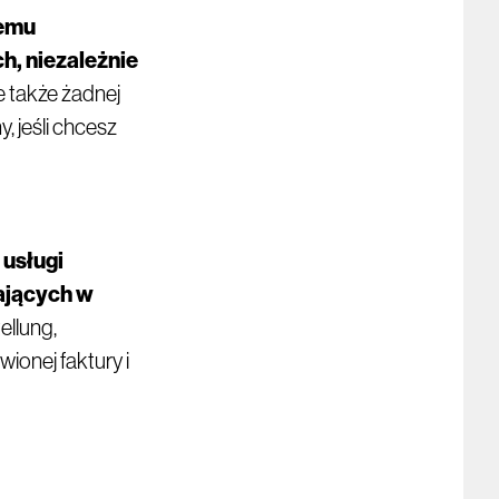
demu
, niezależnie
e także żadnej
, jeśli chcesz
 usługi
ających w
ellung,
ionej faktury i