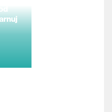
 od
arnuj