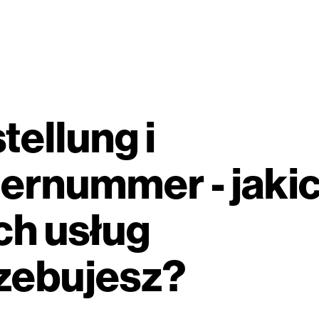
tellung i
ernummer - jaki
ch usług
zebujesz?