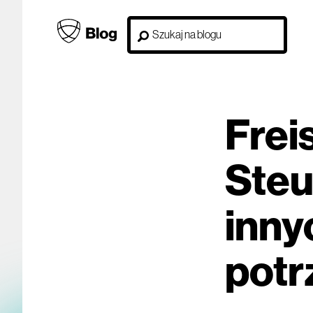
Freis
Steu
inny
potr