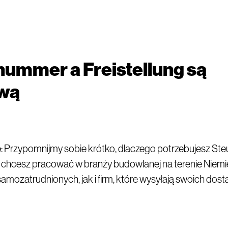
ummer a Freistellung są
wą
e
: Przypomnijmy sobie krótko, dlaczego potrzebujesz St
eśli chcesz pracować w branży budowlanej na terenie Niemi
mozatrudnionych, jak i firm, które wysyłają swoich do