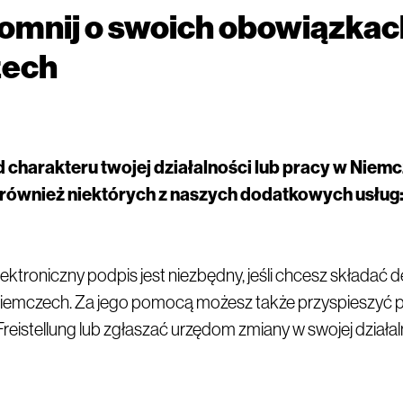
omnij o swoich obowiązkac
zech
d charakteru twojej działalności lub pracy w Niem
również niektórych z naszych dodatkowych usług
lektroniczny podpis jest niezbędny, jeśli chcesz składać d
emczech. Za jego pomocą możesz także przyspieszyć 
Freistellung lub zgłaszać urzędom zmiany w swojej działa