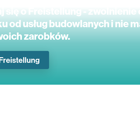
 się o Freistellung - zwolnienie
u od usług budowlanych i nie m
woich zarobków.
Freistellung