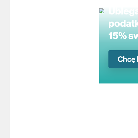
Ubiegaj
podatk
15% s
Chcę 