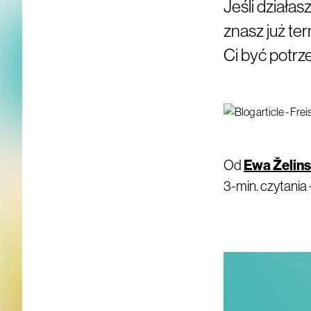
Jeśli działa
znasz już te
Ci być potr
Od
Ewa Želin
3-min. czytania 