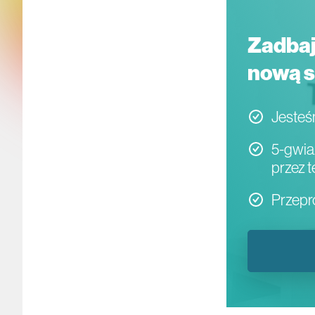
Zadbaj
nową s
Jesteś
5-gwia
przez t
Przepr