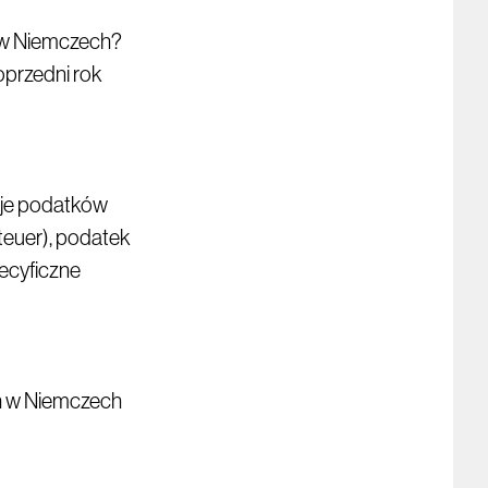
w Niemczech?
oprzedni rok
zaje podatków
teuer), podatek
ecyficzne
ch w Niemczech