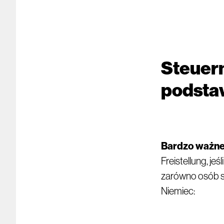
Steuern
podsta
Bardzo ważn
Freistellung, j
zarówno osób sa
Niemiec: