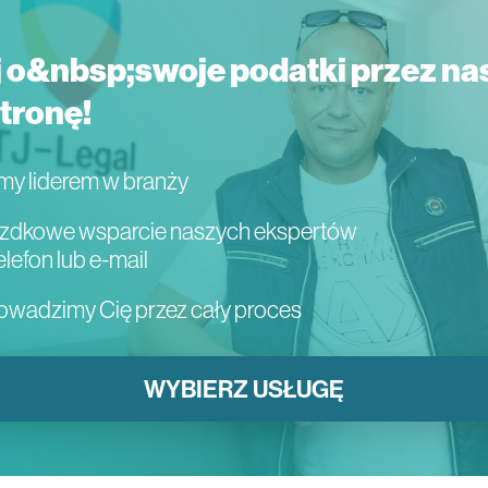
 o&nbsp;swoje podatki przez na
tronę!
my liderem w branży
zdkowe wsparcie naszych ekspertów
elefon lub e-mail
owadzimy Cię przez cały proces
WYBIERZ USŁUGĘ