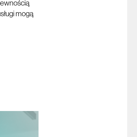
 pewnością
 usługi mogą