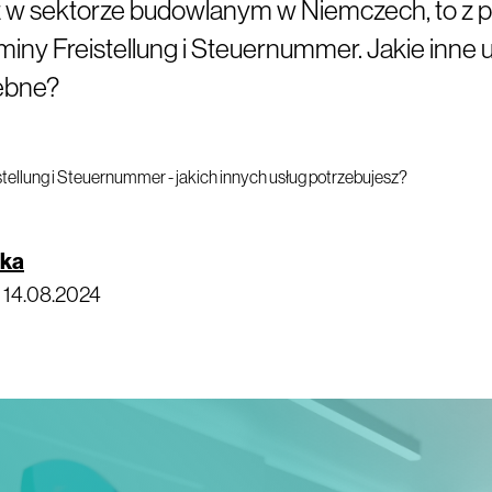
sz w sektorze budowlanym w Niemczech, to z
rminy Freistellung i Steuernummer. Jakie inne
zebne?
ska
·
14.08.2024