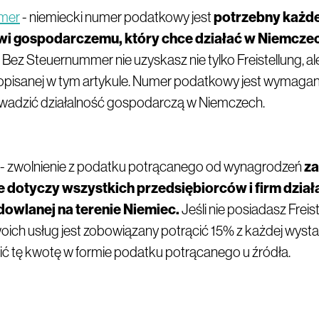
mer
- niemiecki numer podatkowy jest
potrzebny każ
i gospodarczemu, który chce działać w Niemczech
Bez Steuernummer nie uzyskasz nie tylko Freistellung, al
i opisanej w tym artykule. Numer podatkowy jest wymagany
owadzić działalność gospodarczą w Niemczech.
- zwolnienie z podatku potrącanego od wynagrodzeń
za
 dotyczy wszystkich przedsiębiorców i firm dział
dowlanej na terenie Niemiec.
Jeśli nie posiadasz Freist
oich usług jest zobowiązany potrącić 15% z każdej wystaw
 tę kwotę w formie podatku potrącanego u źródła.