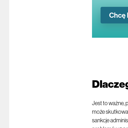
Chcę 
Dlaczeg
Jest to ważne, 
może skutkować
sankcje adminis