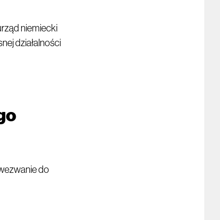
urząd niemiecki
snej działalności
ego
 wezwanie do