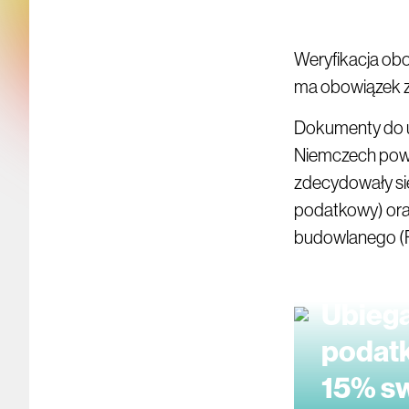
Weryfikacja ob
ma obowiązek z
Dokumenty do 
Niemczech powi
zdecydowały się
podatkowy) oraz
budowlanego (Fr
Ubiegaj
podatk
15% s