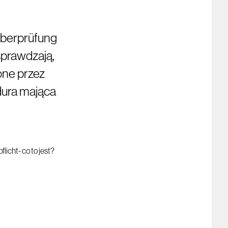
Überprüfung
sprawdzają,
one przez
dura mająca
i