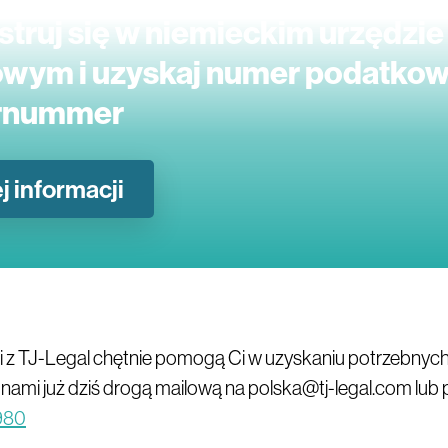
struj się w niemieckim urzędzie
wym i uzyskaj numer podatkow
rnummer
j informacji
i z TJ-Legal chętnie pomogą Ci w uzyskaniu potrzebnyc
z nami już dziś drogą mailową na polska@tj-legal.com l
980