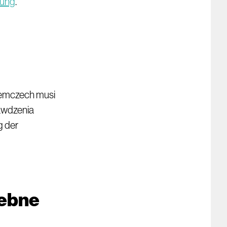
lung
.
iemczech musi
awdzenia
g der
zebne