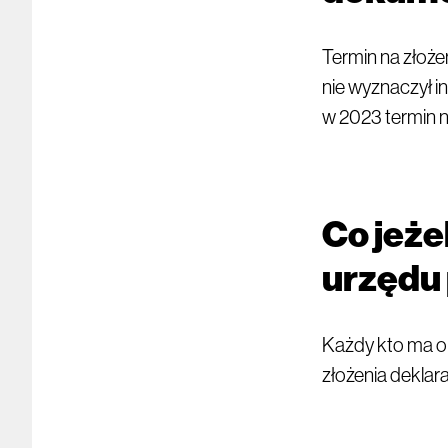
Termin na złoże
nie wyznaczył in
w 2023 termin n
Co jeże
urzędu
Każdy kto ma o
złożenia dekla