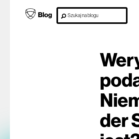
Wery
pod
Niem
der 