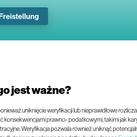
Freistellung
o jest ważne?
ponieważ uniknięcie weryfikacji lub nieprawidłowe rozlic
 konsekwencjami prawno- podatkowymi, takimi jak kary
tracyjne. Weryfikacja pozwala również uniknąć potencja