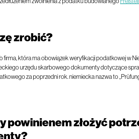
zedłużeniem zwolnienia z podatku budowlanego
Freistel
zę zrobić?
b firma, która ma obowiązek weryfikacji podatkowej w N
ieckiego urzędu skarbowego dokumenty dotyczące spr
tkowego za poprzedni rok. niemiecka nazwa to „Prüfun
dy powinienem złożyć potr
enty?