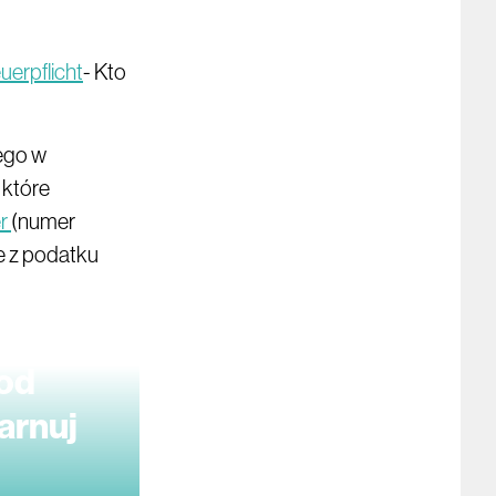
uerpflicht
- Kto
ego w
 które
r
(numer
e z podatku
 od
arnuj