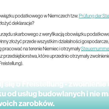
owiązku podatkowego w Niemczech tzw.
Prüfung der Ste
łożyć deklaracje?
urzędu skarbowego z weryfikacją obowiązku podatkow
nny złożyć przede wszystkim działalności gospodarcze,
 pracować na terenie Niemiec i otrzymały
Steuernumme
 przedsiębiorstwa, które uprzednio otrzymały zwolnieni
eistellung).
 się o Freistellung - zwolnienie
u od usług budowlanych i nie m
woich zarobków.