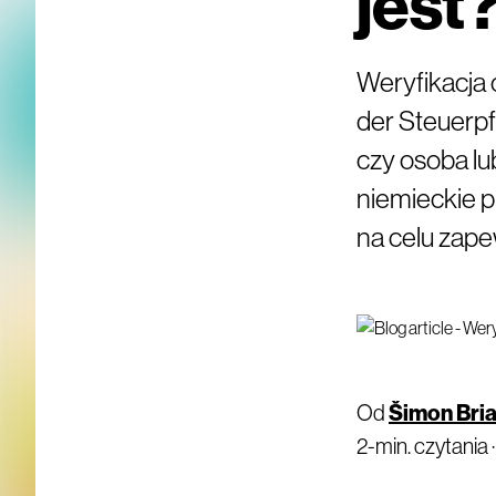
jest
Weryfikacja
der Steuerpf
czy osoba l
niemieckie 
na celu zap
Od
Šimon Bri
2-min. czytania 