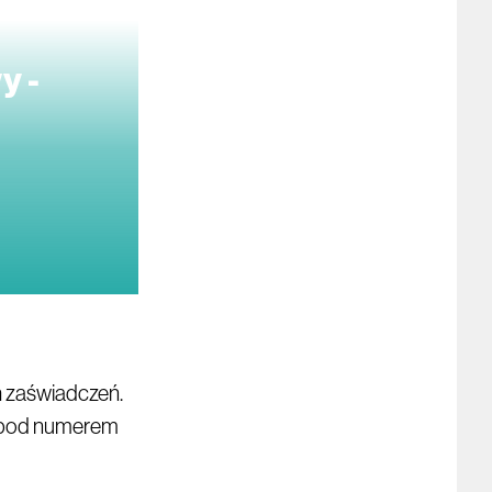
y -
h zaświadczeń.
ub pod numerem