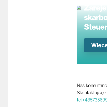
Zareje
skarbo
Steue
Więce
Nasi konsultanc
Skontaktuj się 
tel:+48573569