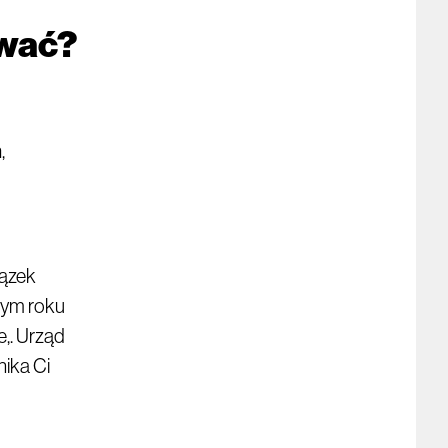
ować?
,
iązek
nym roku
,. Urząd
nika Ci