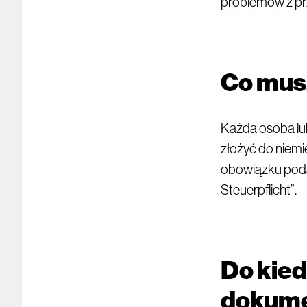
problemów z pr
Co mus
Każda osoba lu
złożyć do niem
obowiązku poda
Steuerpflicht”.
Do kie
dokum