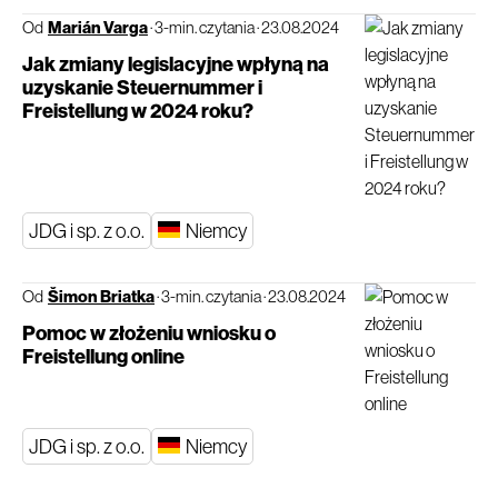
Od
Marián Varga
·
3-min. czytania
·
23.08.2024
Jak zmiany legislacyjne wpłyną na
uzyskanie Steuernummer i
Freistellung w 2024 roku?
JDG i sp. z o.o.
Niemcy
Od
Šimon Briatka
·
3-min. czytania
·
23.08.2024
Pomoc w złożeniu wniosku o
Freistellung online
JDG i sp. z o.o.
Niemcy