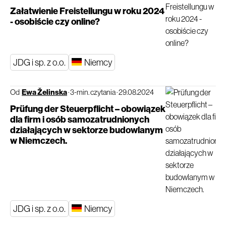
Załatwienie Freistellungu w roku 2024
- osobiście czy online?
JDG i sp. z o.o.
Niemcy
Od
Ewa Želinska
·
3-min. czytania
·
29.08.2024
Prüfung der Steuerpflicht – obowiązek
dla firm i osób samozatrudnionych
działających w sektorze budowlanym
w Niemczech.
JDG i sp. z o.o.
Niemcy