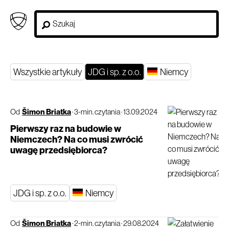
Wszystkie artykuły
JDG i sp. z o.o.
Niemcy
Od
Šimon Briatka
·
3-min. czytania
·
13.09.2024
Pierwszy raz na budowie w
Niemczech? Na co musi zwrócić
uwagę przedsiębiorca?
JDG i sp. z o.o.
Niemcy
Od
Šimon Briatka
·
2-min. czytania
·
29.08.2024