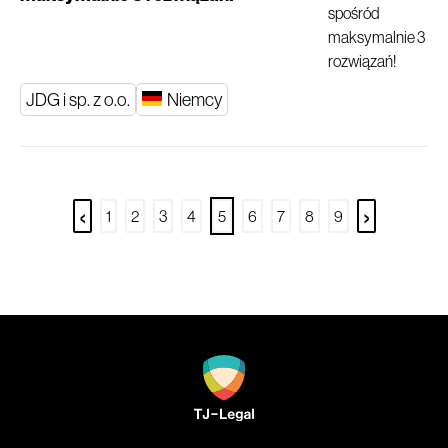
JDG i sp. z o.o.
Niemcy
‹
›
1
2
3
4
5
6
7
8
9