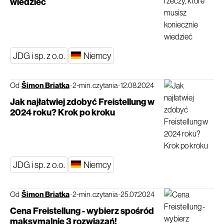
wiedzieć
JDG i sp. z o.o.
Niemcy
Od
Šimon Briatka
·
2-min. czytania
·
12.08.2024
Jak najłatwiej zdobyć Freistellung w
2024 roku? Krok po kroku
JDG i sp. z o.o.
Niemcy
Od
Šimon Briatka
·
2-min. czytania
·
25.07.2024
Cena Freistellung - wybierz spośród
maksymalnie 3 rozwiązań!