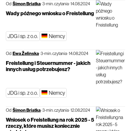
Od
Šimon Briatka
·
3-min. czytania
·
14.08.2024
Wady późnego wniosku o Freistellung
JDG i sp. z o.o.
Niemcy
Od
Ewa Želinska
·
3-min. czytania
·
14.08.2024
Freistellung i Steuernummer - jakich
innych usług potrzebujesz?
JDG i sp. z o.o.
Niemcy
Od
Šimon Briatka
·
3-min. czytania
·
12.08.2024
Wniosek o Freistellung na rok 2025 - 5
rzeczy, które musisz koniecznie