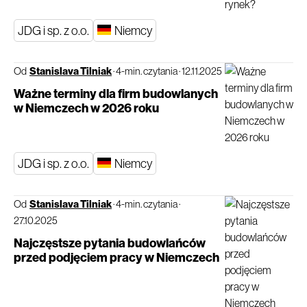
JDG i sp. z o.o.
Niemcy
Od
Stanislava Tilniak
·
4-min. czytania
·
12.11.2025
Ważne terminy dla firm budowlanych
w Niemczech w 2026 roku
JDG i sp. z o.o.
Niemcy
Od
Stanislava Tilniak
·
4-min. czytania
·
27.10.2025
Najczęstsze pytania budowlańców
przed podjęciem pracy w Niemczech