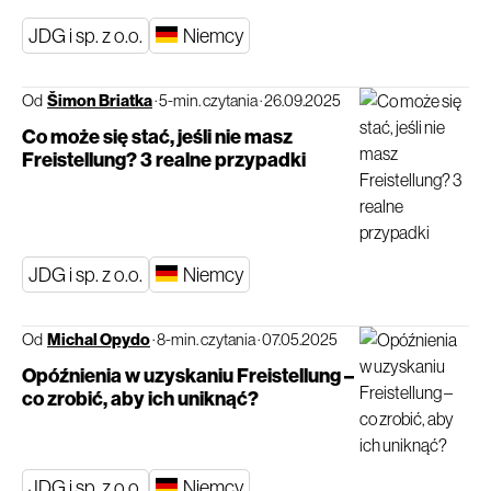
JDG i sp. z o.o.
Niemcy
Od
Šimon Briatka
·
5-min. czytania
·
26.09.2025
Co może się stać, jeśli nie masz
Freistellung? 3 realne przypadki
JDG i sp. z o.o.
Niemcy
Od
Michal Opydo
·
8-min. czytania
·
07.05.2025
Opóźnienia w uzyskaniu Freistellung –
co zrobić, aby ich uniknąć?
JDG i sp. z o.o.
Niemcy