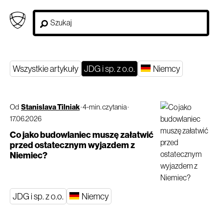
Wszystkie artykuły
JDG i sp. z o.o.
Niemcy
Od
Stanislava Tilniak
·
4-min. czytania
·
17.06.2026
Co jako budowlaniec muszę załatwić
przed ostatecznym wyjazdem z
Niemiec?
JDG i sp. z o.o.
Niemcy