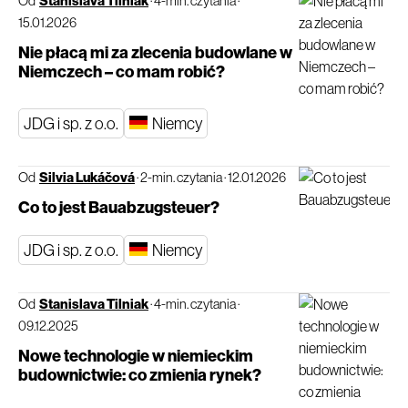
Od
Stanislava Tilniak
·
4-min. czytania
·
15.01.2026
Nie płacą mi za zlecenia budowlane w
Niemczech – co mam robić?
JDG i sp. z o.o.
Niemcy
Od
Silvia Lukáčová
·
2-min. czytania
·
12.01.2026
Co to jest Bauabzugsteuer?
JDG i sp. z o.o.
Niemcy
Od
Stanislava Tilniak
·
4-min. czytania
·
09.12.2025
Nowe technologie w niemieckim
budownictwie: co zmienia rynek?