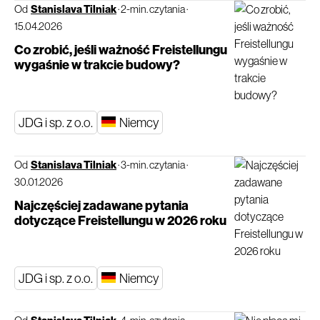
Od
Stanislava Tilniak
·
2-min. czytania
·
15.04.2026
Co zrobić, jeśli ważność Freistellungu
wygaśnie w trakcie budowy?
JDG i sp. z o.o.
Niemcy
Od
Stanislava Tilniak
·
3-min. czytania
·
30.01.2026
Najczęściej zadawane pytania
dotyczące Freistellungu w 2026 roku
JDG i sp. z o.o.
Niemcy