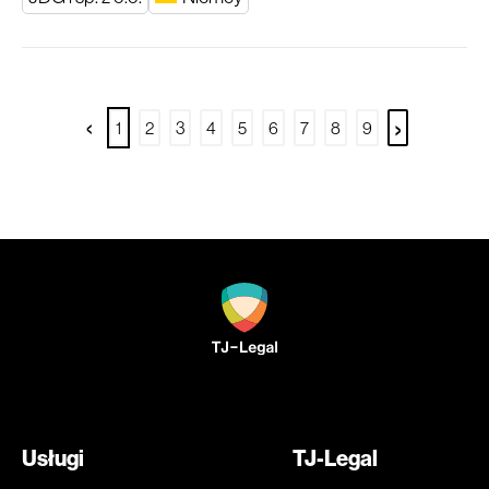
‹
›
1
2
3
4
5
6
7
8
9
Usługi
TJ-Legal