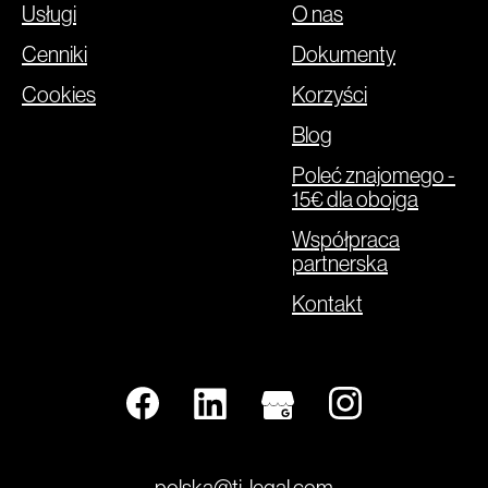
Usługi
O nas
Cenniki
Dokumenty
Cookies
Korzyści
Blog
Poleć znajomego -
15€ dla obojga
Współpraca
partnerska
Kontakt
polska@tj-legal.com