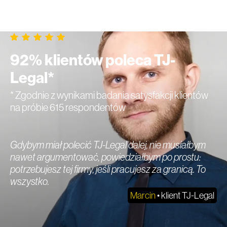
92% klientów poleca TJ-
Legal*
* Zgodnie z wynikami badania satysfakcji klientów
na próbie 615 respondentów
Gdybym miał polecić TJ-Legal dalej, nie musiałbym
nawet argumentować, powiedziałbym po prostu:
potrzebujesz tej firmy, jeśli pracujesz za granicą. To
wszystko.
Marcin
• klient TJ-Legal