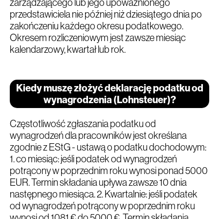
zarządzającego lub jego upoważnionego
przedstawiciela nie później niż dziesiątego dnia po
zakończeniu każdego okresu podatkowego.
Okresem rozliczeniowym jest zawsze miesiąc
kalendarzowy, kwartał lub rok.
Kiedy muszę złożyć deklarację podatku od
wynagrodzenia (Lohnsteuer)?
Częstotliwość zgłaszania podatku od
wynagrodzeń dla pracowników jest określana
zgodnie z EStG - ustawą o podatku dochodowym:
1. co miesiąc: jeśli podatek od wynagrodzeń
potrącony w poprzednim roku wynosi ponad 5000
EUR. Termin składania upływa zawsze 10 dnia
następnego miesiąca. 2. Kwartalnie: jeśli podatek
od wynagrodzeń potrącony w poprzednim roku
wynosi od 1081 € do 5000 €. Termin składania