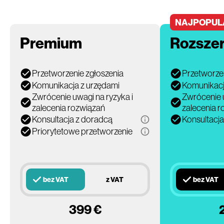
NAJPOPUL
Premium
Rozsze
Przetworzenie zgłoszenia
Przetworzen
Komunikacja z urzędami
Komunikacj
Zwrócenie uwagi na ryzyka i
Zwrócenie u
zalecenia rozwiązań
zalecenia 
Konsultacja z doradcą
Konsultacj
Priorytetowe przetworzenie
bez VAT
z VAT
bez VAT
399 €