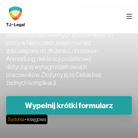
Lohnsteuer-
Anmeldung
Jeśli zatrudniasz własnych pracowników do
pracy w Niemczech, jesteś również
zobowiązany do złożenia Lohnsteuer-
Anmeldung, deklaracji podatkowej
dotyczącej wynagrodzeń swoich
pracowników. Złożymy ją za Ciebie bez
żadnych komplikacji.
Wypełnij krótki formularz
Sydonia
• księgowa