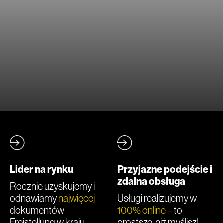
Lider na rynku
Przyjazne podejście i
zdalna obsługa
Rocznie uzyskujemy i
odnawiamy
najwięcej
Usługi realizujemy w
dokumentów
100% online
– to
Freistellung w kraju.
prostsze, niż myślisz!