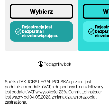
Wybierz
W
Rejestracja jest
Rejestr
bezpłatna i
bezpłat
niezobowiązująca.
niezob
Pociągnij w bok
Spółka TAX JOBS LEGAL POLSKA sp. z o.o. jest
podatnikiem podatku VAT, a do podanych cen doliczany
jest podatek VAT w wysokości 23%. Cennik Lohnsteuer
jest ważny od 04.05.2026, zmiana działań oraz opłat
zastrzeżona.