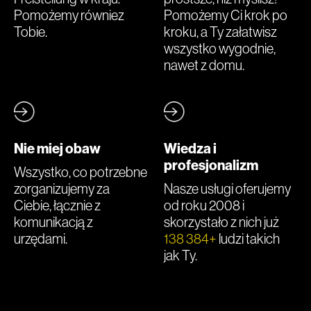
Pomożemy równiez
Pomożemy Ci krok po
Tobie.
kroku, a Ty załatwisz
wszystko wygodnie,
nawet z domu.
Nie miej obaw
Wiedza i
profesjonalizm
Wszystko, co potrzebne
zorganizujemy za
Nasze usługi oferujemy
Ciebie, łącznie z
od roku 2008 i
komunikacją z
skorzystało z nich już
urzędami.
138 384+
ludzi takich
jak Ty.